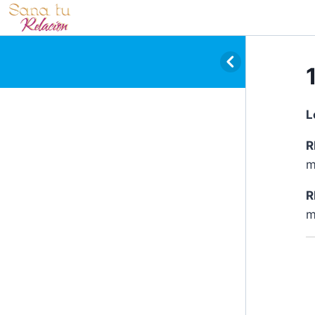
L
R
m
R
m