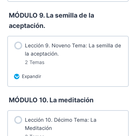
Más contenidos...
MÓDULO 9. La semilla de la
0% Completado
0/2 pasos
aceptación.
8.1 Grabación domingo 10 de marzo de
2024
Lección 9. Noveno Tema: La semilla de
la aceptación.
8.2 Tareas luego de la sesión
2 Temas
Expandir
Más contenidos...
MÓDULO 10. La meditación
0% Completado
0/2 pasos
9.1 Grabación: Sábado 16 de marzo de
Lección 10. Décimo Tema: La
2024
Meditación