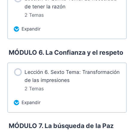
de tener la razón
4.2 Tareas luego de la sesión
2 Temas
Expandir
Más contenidos...
MÓDULO 6. La Confianza y el respeto
0% Completado
0/2 pasos
5.1 Grabación domingo 18 de febrero
Lección 6. Sexto Tema: Transformación
de 2024
de las impresiones
2 Temas
5.2 Tareas luego de la sesión
Expandir
Más contenidos...
MÓDULO 7. La búsqueda de la Paz
0% Completado
0/2 pasos