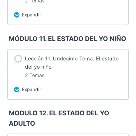
2 Temas
9.2 Tareas luego de la sesión
Expandir
Más contenidos...
MÓDULO 11. EL ESTADO DEL YO NIÑO
0% Completado
0/2 pasos
10.1 Grabación Domingo 24 de marzo
Lección 11. Undécimo Tema: El estado
de 2024
del yo niño
2 Temas
10.2 Tareas después de la sesión.
Expandir
Más contenidos...
MODULO 12. EL ESTADO DEL YO
0% Completado
0/2 pasos
ADULTO
11.1 Grabación Domingo 31 de marzo