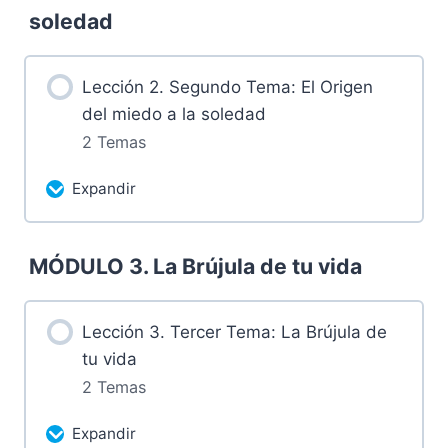
soledad
1.1 Grabación domingo 21 de enero de
2024
Lección 2. Segundo Tema: El Origen
del miedo a la soledad
1.2 Tareas luego de la sesión
2 Temas
Expandir
Más contenidos...
MÓDULO 3. La Brújula de tu vida
0% Completado
0/2 pasos
2.1 Grabación domingo 28 de enero de
Lección 3. Tercer Tema: La Brújula de
2024
tu vida
2 Temas
2.2 Tareas luego de la sesión
Expandir