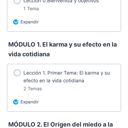
Lección 0.Bienvenida y objetivos
1 Tema
Expandir
Más contenidos...
MÓDULO 1. El karma y su efecto en la
0% Completado
0/1 pasos
vida cotidiana
0.1 Consideraciones generales
Lección 1. Primer Tema: El karma y su
efecto en la vida cotidiana
2 Temas
Expandir
Más contenidos...
MÓDULO 2. El Origen del miedo a la
0% Completado
0/2 pasos