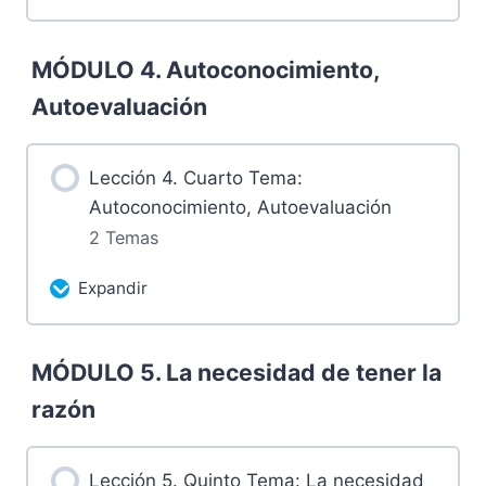
Más contenidos...
MÓDULO 4. Autoconocimiento,
0% Completado
0/2 pasos
Autoevaluación
3.1 Grabación MG domingo 04 de
febrero de 2024
Lección 4. Cuarto Tema:
Autoconocimiento, Autoevaluación
3.2 Tareas luego de la sesión
2 Temas
Expandir
Más contenidos...
MÓDULO 5. La necesidad de tener la
0% Completado
0/2 pasos
razón
4.1 Grabación domingo 11 de febrero
de 2024
Lección 5. Quinto Tema: La necesidad