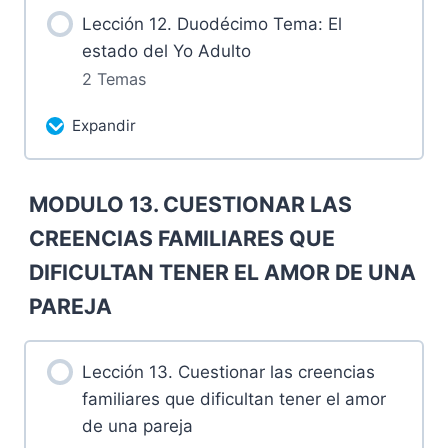
de 2024
Lección 12. Duodécimo Tema: El
estado del Yo Adulto
11.2 Tareas después de la sesión.
2 Temas
Expandir
Más contenidos...
MODULO 13. CUESTIONAR LAS
0% Completado
0/2 pasos
CREENCIAS FAMILIARES QUE
12. 1 Tareas luego de la sesion
DIFICULTAN TENER EL AMOR DE UNA
PAREJA
12.2 Grabación Domingo 7 de abril de
2024
Lección 13. Cuestionar las creencias
familiares que dificultan tener el amor
de una pareja