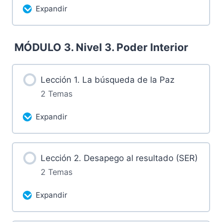
Expandir
1.2 Grabación miércoles 17 de abril de
2024
Más contenidos...
MÓDULO 3. Nivel 3. Poder Interior
0% Completado
0/2 pasos
2.1 Retos
Lección 1. La búsqueda de la Paz
2 Temas
2.2 Grabación miércoles 24 de abril de
Expandir
2024
Más contenidos...
Lección 2. Desapego al resultado (SER)
0% Completado
0/2 pasos
2 Temas
1.1 Retos
Expandir
1.2 Grabación Miércoles 1 de mayo de