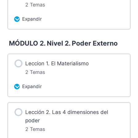
2 Temas
1.1 Retos
Expandir
1.2 Grabación sábado 6 de abril de
Más contenidos...
2024
MÓDULO 2. Nivel 2. Poder Externo
0% Completado
0/2 pasos
2.1 Reto
Leccion 1. El Materialismo
2 Temas
2.2 Grabación miércoles 10 de abril de
Expandir
2024
Más contenidos...
Lección 2. Las 4 dimensiones del
0% Completado
0/2 pasos
poder
2 Temas
1.2 Retos