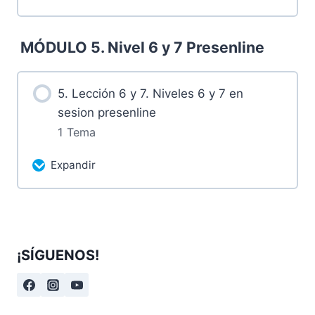
Más contenidos...
MÓDULO 5. Nivel 6 y 7 Presenline
0% Completado
0/1 pasos
4.1 Sesion presenline. Miércoles 22 de
5. Lección 6 y 7. Niveles 6 y 7 en
mayo de 2024
sesion presenline
1 Tema
Expandir
Más contenidos...
0% Completado
0/1 pasos
¡SÍGUENOS!
5.1 Sesion presenline. Miércoles 29 de
mayo de 2024