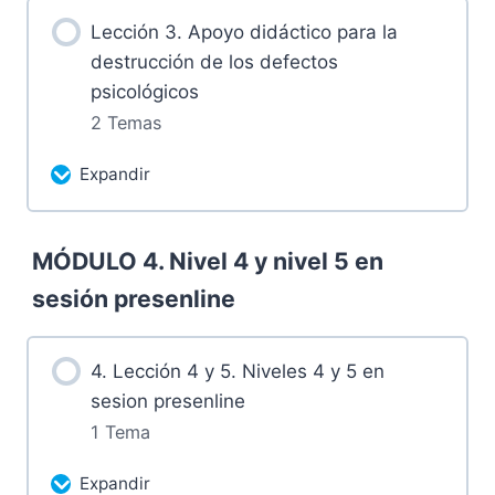
Más contenidos...
2024
Lección 3. Apoyo didáctico para la
0% Completado
0/2 pasos
destrucción de los defectos
psicológicos
2.1 Retos
2 Temas
2.2 Grabación miércoles 8 de mayo de
Expandir
2024
Más contenidos...
MÓDULO 4. Nivel 4 y nivel 5 en
0% Completado
0/2 pasos
sesión presenline
3.1 Retos
4. Lección 4 y 5. Niveles 4 y 5 en
3.2 Grabación miércoles 15 de mayo
sesion presenline
de 2024
1 Tema
Expandir