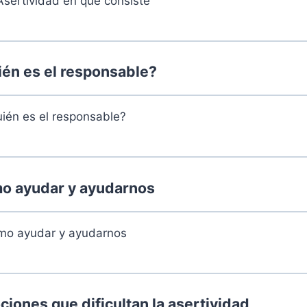
Asertividad en qué consiste
..
0% Compl
én es el responsable?
uién es el responsable?
 Martes 6 de agosto de 2024
..
0% Compl
 ayudar y ayudarnos
mo ayudar y ayudarnos
 martes 13 de agosto de 2024
..
0% Compl
ones que dificultan la asertividad