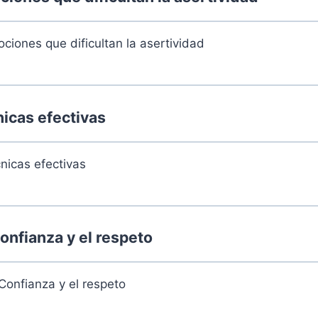
ciones que dificultan la asertividad
 martes 20 de agosto de 2024
..
0% Compl
icas efectivas
nicas efectivas
 martes 27 de agosto de 2024
..
0% Compl
nfianza y el respeto
Confianza y el respeto
 martes 3 de septiembre de 2024