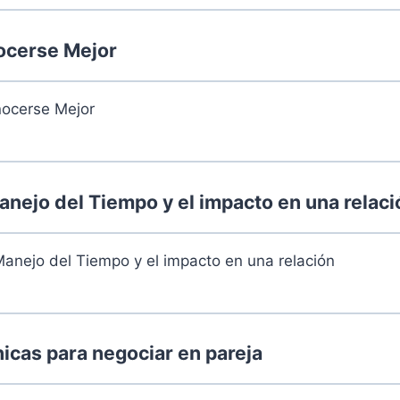
..
0% Compl
cerse Mejor
nocerse Mejor
 martes 10 de agosto de 2024
..
0% Compl
nejo del Tiempo y el impacto en una relaci
ad con Personas íntimas
Manejo del Tiempo y el impacto en una relación
 martes 17 de septiembre de 2024
..
0% Compl
cas para negociar en pareja