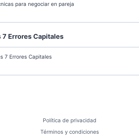
cnicas para negociar en pareja
 martes 24 de septiembre de 2024
..
0% Compl
7 Errores Capitales
s 7 Errores Capitales
 martes 1 de octubre de 2024
..
0% Compl
Política de privacidad
n martes 8 de octubre de 2024
Términos y condiciones