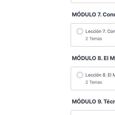
Más contenidos.
MÓDULO 7. Cono
6.1 Retos
Lección 7. Co
2 Temas
6.2 Grabación
Más contenidos.
MÓDULO 8. El Ma
6.4 Asertivid
7.1 Retos
Lección 8. El 
2 Temas
7.2 Grabación
Más contenidos.
MÓDULO 9. Técni
8.1 Retos