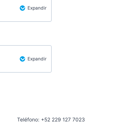
Expandir
etado
0/2 pasos
Expandir
etado
0/2 pasos
Teléfono: +52 229 127 7023