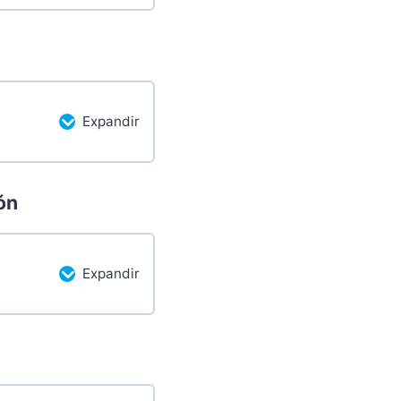
etado
0/3 pasos
Expandir
etado
0/2 pasos
ón
Expandir
etado
0/2 pasos