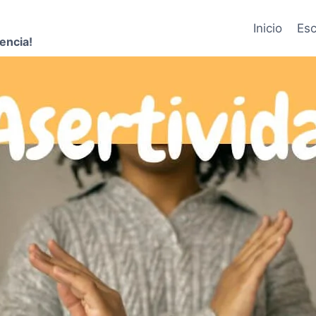
Inicio
Esc
encia!