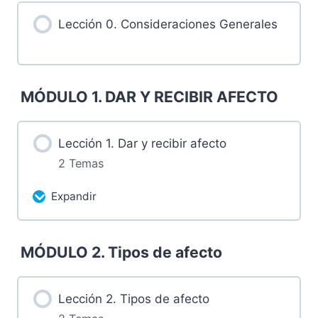
Lección 0. Consideraciones Generales
MÓDULO 1. DAR Y RECIBIR AFECTO
Lección 1. Dar y recibir afecto
2 Temas
Expandir
Más contenidos...
MÓDULO 2. Tipos de afecto
0% Completado
0/2 pasos
1.1 Retos
Lección 2. Tipos de afecto